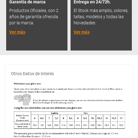
Garantía de marca
Entrega en 24/72h.
Productos Oficiales, con 2
El Stock más amplio, colores,
años de garantía ofrecida
tallas, modelos y todas las
por la marca.
Novedades.
Ver más
Ver más
Otros Datos de Interés