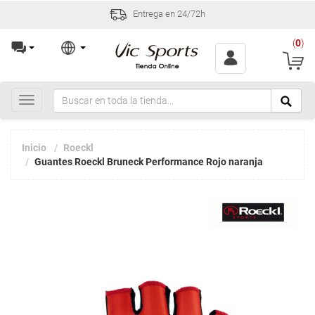
Entrega en 24/72h
(
0
)
Toggle
navigation
Inicio
Roeckl
Guantes Roeckl Bruneck Performance Rojo naranja