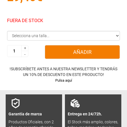
FUERA DE STOCK
+
+
AÑADIR
-
-
!SUBSCRÍBETE ANTES A NUESTRA NEWSLETTER Y TENDRÁS
UN 10% DE DESCUENTO EN ESTE PRODUCTO!
Pulsa aquí
Garantía de marca
Entrega en 24/72h.
Productos Oficiales, con 2
El Stock más amplio, colores,