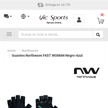
Entrega en 24/72h
(
0
)
Toggle
navigation
Inicio
Northwave
Guantes Northwave FAST WOMAN Negro-Azul