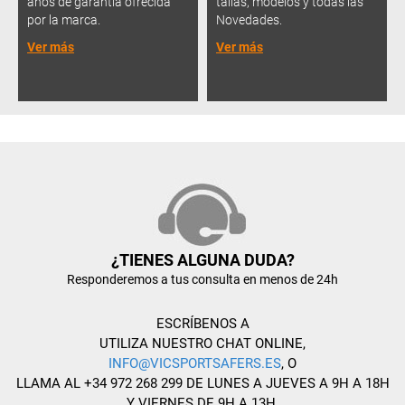
años de garantía ofrecida
tallas, modelos y todas las
por la marca.
Novedades.
Ver más
Ver más
¿TIENES ALGUNA DUDA?
Responderemos a tus consulta en menos de 24h
ESCRÍBENOS A
UTILIZA NUESTRO CHAT ONLINE,
INFO@VICSPORTSAFERS.ES
, O
LLAMA AL +34 972 268 299 DE LUNES A JUEVES A 9H A 18H
Y VIERNES DE 9H A 13H.