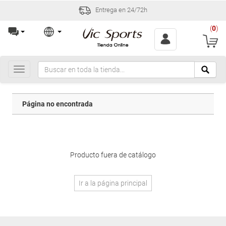
Entrega en 24/72h
(
0
)
Toggle
navigation
Página no encontrada
Producto fuera de catálogo
Ir a la página principal