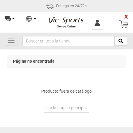
Entrega en 24/72h
(
0
)
Toggle
navigation
Página no encontrada
Producto fuera de catálogo
Ir a la página principal