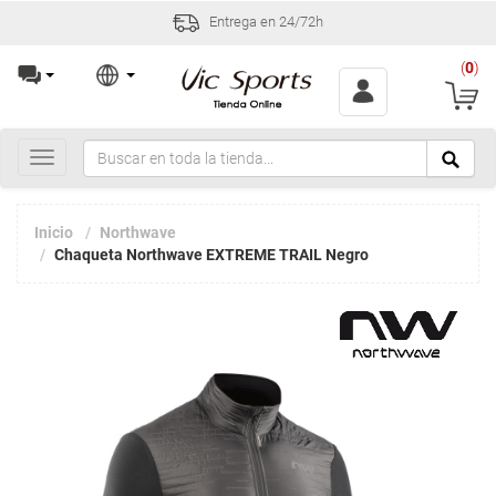
Entrega en 24/72h
(
0
)
Toggle
navigation
Inicio
Northwave
Chaqueta Northwave EXTREME TRAIL Negro