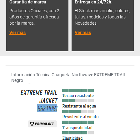
Garantía de marca
Entrega en 24/72h.
Productos Oficiales, con 2
El Stock más amplio, colores,
años de garantía ofrecida
tallas, modelos y todas las
por la marca.
Novedades.
Ver más
Ver más
Información Técnica Chaqueta Northwave EXTREME TRAIL
Negro