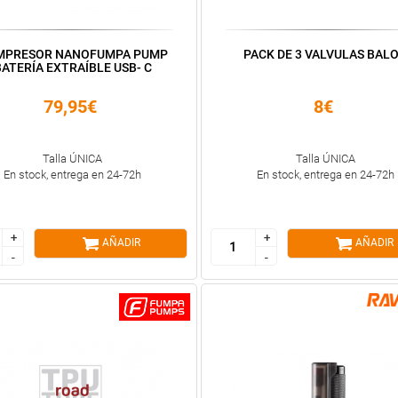
MPRESOR NANOFUMPA PUMP
PACK DE 3 VALVULAS BAL
ATERÍA EXTRAÍBLE USB- C
79,95€
8€
Talla ÚNICA
Talla ÚNICA
En stock, entrega en 24-72h
En stock, entrega en 24-72h
+
+
+
+
AÑADIR
AÑADIR
-
-
-
-