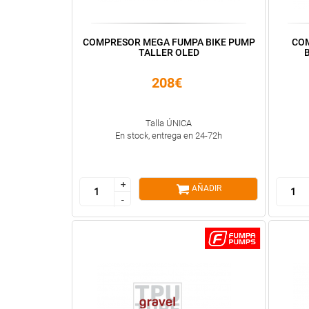
COMPRESOR MEGA FUMPA BIKE PUMP
CO
TALLER OLED
B
208€
Talla ÚNICA
En stock, entrega en 24-72h
+
+
AÑADIR
-
-