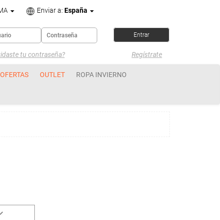
OMA
Enviar a:
España
idaste tu contraseña?
Regístrate
OFERTAS
OUTLET
ROPA INVIERNO