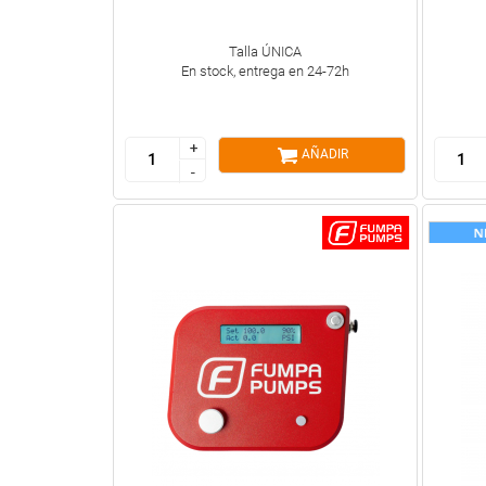
Talla ÚNICA
En stock, entrega en 24-72h
+
+
AÑADIR
-
-