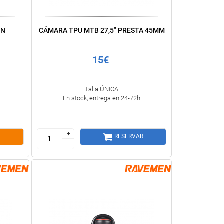
ON
CÁMARA TPU MTB 27,5" PRESTA 45MM
15€
Talla ÚNICA
En stock, entrega en 24-72h
+
+
RESERVAR
-
-