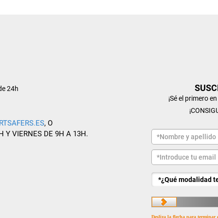
SUSC
de 24h
¡Sé el primero e
¡CONSIG
RTSAFERS.ES
, O
H Y VIERNES DE 9H A 13H.
Desliza la flecha para terminar 