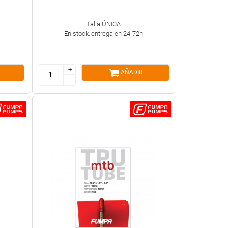
Talla ÚNICA
En stock, entrega en 24-72h
+
+
AÑADIR
-
-