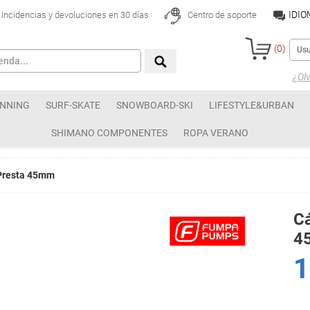
IDI
Incidencias y devoluciones en 30 días
Centro de soporte
(
0
)
¿Olv
NNING
SURF-SKATE
SNOWBOARD-SKI
LIFESTYLE&URBAN
SHIMANO COMPONENTES
ROPA VERANO
Presta 45mm
C
4
1