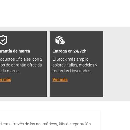
rantía de marca
Entrega en 24/72h.
oductos Oficiales, con 2
El Stock más amplio,
os de garantía ofrecida
colores, tallas, modelos y
r la marca.
todas las Novedades.
er más
Ver más
tera a través de los neumáticos, kits de reparación