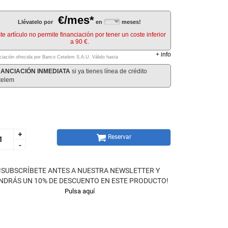
€/mes*
Llévatelo por
en
meses!
te artículo no permite financiación por tener un coste inferior
a 90 €.
+
info
ciación ofrecida por Banco Cetelem S.A.U.
Válido hasta
NANCIACIÓN INMEDIATA
si ya tienes línea de crédito
telem
+
+
Reservar
-
-
!SUBSCRÍBETE ANTES A NUESTRA NEWSLETTER Y
NDRÁS UN 10% DE DESCUENTO EN ESTE PRODUCTO!
Pulsa aquí