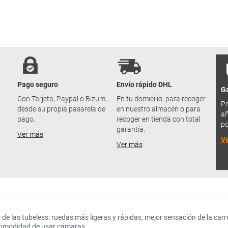
Pago seguro
Envío rápido DHL
Ga
u
Con Tarjeta, Paypal o Bizum,
En tu domicilio, para recoger
Pr
desde su propia pasarela de
en nuestro almacén o para
añ
pago.
recoger en tienda con total
po
garantía.
Ver más
V
Ver más
 las tubeless: ruedas más ligeras y rápidas, mejor sensación de la carre
 comodidad de usar cámaras.