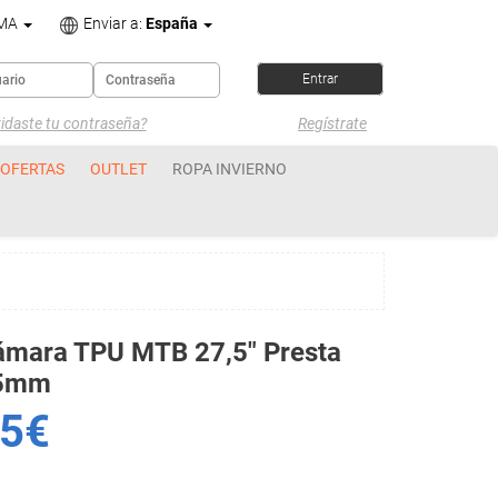
OMA
Enviar a:
España
idaste tu contraseña?
Regístrate
OFERTAS
OUTLET
ROPA INVIERNO
ámara TPU MTB 27,5" Presta
5mm
5€