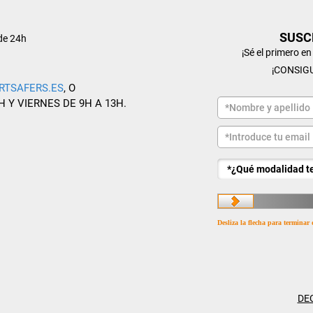
SUSC
de 24h
¡Sé el primero e
¡CONSIG
RTSAFERS.ES
, O
H Y VIERNES DE 9H A 13H.
Desliza la flecha para terminar 
DE