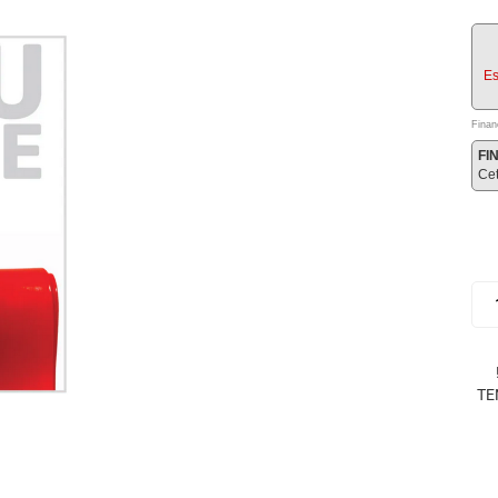
Es
Finan
FI
Ce
TE