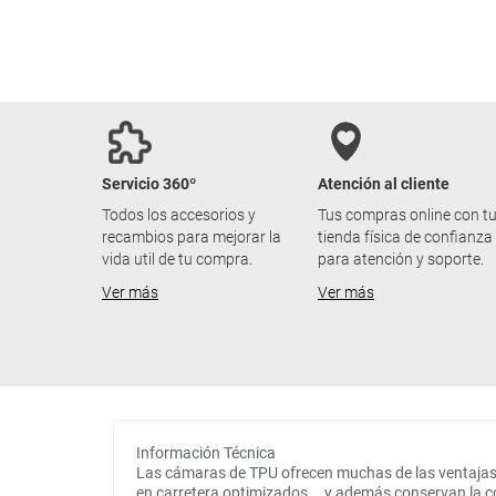
Servicio 360º
Atención al cliente
Todos los accesorios y
Tus compras online con t
recambios para mejorar la
tienda física de confianza
vida util de tu compra.
para atención y soporte.
Ver más
Ver más
Información Técnica
Las cámaras de TPU ofrecen muchas de las ventajas de
en carretera optimizados... y además conservan la