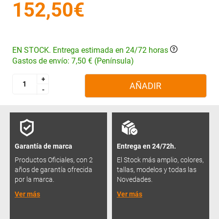
152,50€
EN STOCK. Entrega estimada en 24/72 horas
Gastos de envío: 7,50 € (Península)
+
+
AÑADIR
-
-
Garantía de marca
Entrega en 24/72h.
Productos Oficiales, con 2
El Stock más amplio, colores,
años de garantía ofrecida
tallas, modelos y todas las
por la marca.
Novedades.
Ver más
Ver más