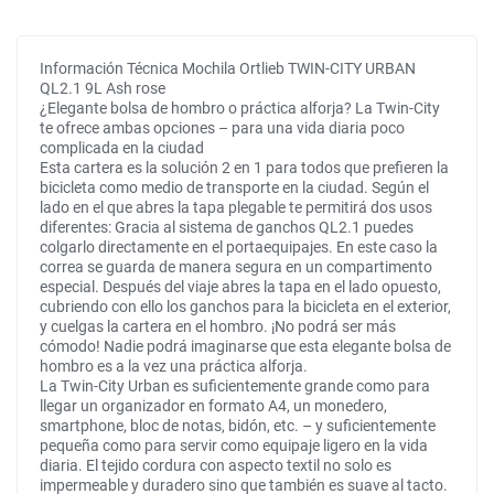
Información Técnica Mochila Ortlieb TWIN-CITY URBAN
QL2.1 9L Ash rose
¿Elegante bolsa de hombro o práctica alforja? La Twin-City
te ofrece ambas opciones – para una vida diaria poco
complicada en la ciudad
Esta cartera es la solución 2 en 1 para todos que prefieren la
bicicleta como medio de transporte en la ciudad. Según el
lado en el que abres la tapa plegable te permitirá dos usos
diferentes: Gracia al sistema de ganchos QL2.1 puedes
colgarlo directamente en el portaequipajes. En este caso la
correa se guarda de manera segura en un compartimento
especial. Después del viaje abres la tapa en el lado opuesto,
cubriendo con ello los ganchos para la bicicleta en el exterior,
y cuelgas la cartera en el hombro. ¡No podrá ser más
cómodo! Nadie podrá imaginarse que esta elegante bolsa de
hombro es a la vez una práctica alforja.
La Twin-City Urban es suficientemente grande como para
llegar un organizador en formato A4, un monedero,
smartphone, bloc de notas, bidón, etc. – y suficientemente
pequeña como para servir como equipaje ligero en la vida
diaria. El tejido cordura con aspecto textil no solo es
impermeable y duradero sino que también es suave al tacto.