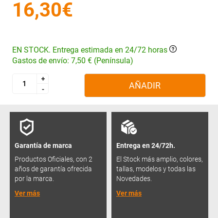
16,30€
EN STOCK. Entrega estimada en 24/72 horas
Gastos de envío: 7,50 € (Península)
+
+
AÑADIR
-
-
Garantía de marca
Entrega en 24/72h.
Productos Oficiales, con 2
El Stock más amplio, colores,
años de garantía ofrecida
tallas, modelos y todas las
por la marca.
Novedades.
Ver más
Ver más