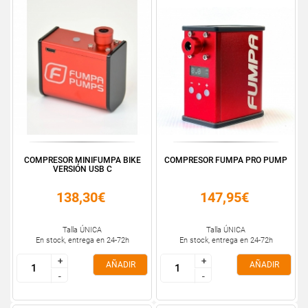
COMPRESOR MINIFUMPA BIKE
COMPRESOR FUMPA PRO PUMP
VERSIÓN USB C
138,30€
147,95€
Talla ÚNICA
Talla ÚNICA
En stock, entrega en 24-72h
En stock, entrega en 24-72h
+
+
+
+
AÑADIR
AÑADIR
-
-
-
-