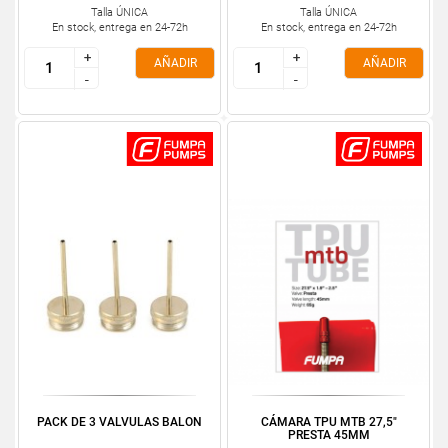
Talla ÚNICA
Talla ÚNICA
En stock, entrega en 24-72h
En stock, entrega en 24-72h
+
+
+
+
AÑADIR
AÑADIR
-
-
-
-
PACK DE 3 VALVULAS BALON
CÁMARA TPU MTB 27,5"
PRESTA 45MM