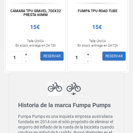
CÁMARA TPU GRAVEL 700X32
FUMPA TPU ROAD TUBE
PRESTA 60MM
15€
15€
Talla ÚNICA
Talla ÚNICA
En stock, entrega en 24-72h
En stock, entrega en 24-72h
+
+
+
+
RESERVAR
RESERVAR
-
-
-
-
Historia de la marca Fumpa Pumps
Fumpa Pumps es una inquieta empresa australiana
fundada en 2014 con el sólo propósito de eliminar el
engorro del inflado de la rueda de la bicicleta cuando
pinchas en mitad de tu salida. Byron Walmsley es el