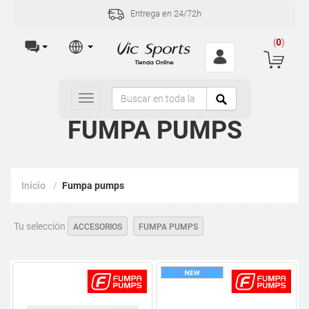
Entrega en 24/72h
Inc
(
0
)
Toggle
navigation
FUMPA PUMPS
Inicio
Fumpa pumps
Tu selección
ACCESORIOS
FUMPA PUMPS