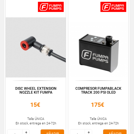
DISC WHEEL EXTENSION
COMPRESOR FUMPABLACK
NOZZLE KIT FUMPA
TRACK 200 PSI OLED
15€
175€
Talla ÚNICA
Talla ÚNICA
En stock, entrega en 24-72h
En stock, entrega en 24-72h
+
+
+
+