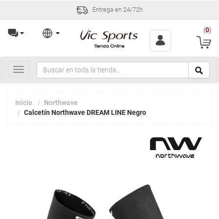
Entrega en 24/72h
(
0
)
Toggle
navigation
Inicio
Northwave
Calcetín Northwave DREAM LINE Negro