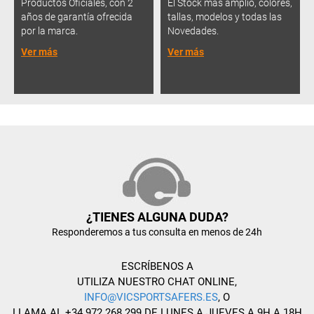
Productos Oficiales, con 2
El Stock más amplio, colores,
años de garantía ofrecida
tallas, modelos y todas las
por la marca.
Novedades.
Ver más
Ver más
¿TIENES ALGUNA DUDA?
Responderemos a tus consulta en menos de 24h
ESCRÍBENOS A
UTILIZA NUESTRO CHAT ONLINE,
INFO@VICSPORTSAFERS.ES
, O
LLAMA AL +34 972 268 299 DE LUNES A JUEVES A 9H A 18H