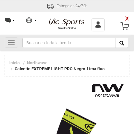
Entrega en 24/72h
(
0
)
Toggle
navigation
Inicio
Northwave
Calcetín EXTREME LIGHT PRO Negro-Lima fluo