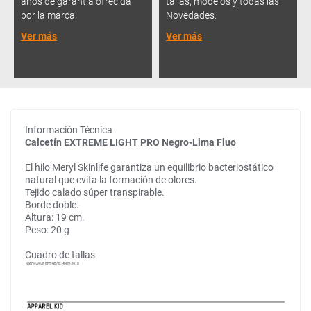
años de garantía ofrecida
tallas, modelos y todas las
por la marca.
Novedades.
Ver más
Ver más
Información Técnica
Calcetín EXTREME LIGHT PRO Negro-Lima Fluo
El hilo Meryl Skinlife garantiza un equilibrio bacteriostático
natural que evita la formación de olores.
Tejido calado súper transpirable.
Borde doble.
Altura: 19 cm.
Peso: 20 g
Cuadro de tallas