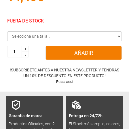
FUERA DE STOCK
+
+
AÑADIR
-
-
!SUBSCRÍBETE ANTES A NUESTRA NEWSLETTER Y TENDRÁS
UN 10% DE DESCUENTO EN ESTE PRODUCTO!
Pulsa aquí
Garantía de marca
Entrega en 24/72h.
Productos Oficiales, con 2
El Stock más amplio, colores,