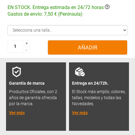
EN STOCK. Entrega estimada en 24/72 horas
Gastos de envío: 7,50 € (Península)
+
+
AÑADIR
-
-
Garantía de marca
Entrega en 24/72h.
Productos Oficiales, con 2
El Stock más amplio, colores,
años de garantía ofrecida
tallas, modelos y todas las
por la marca.
Novedades.
Ver más
Ver más