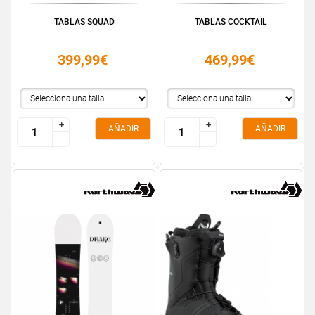
TABLAS SQUAD
TABLAS COCKTAIL
399,99€
469,99€
+
+
+
+
AÑADIR
AÑADIR
-
-
-
-