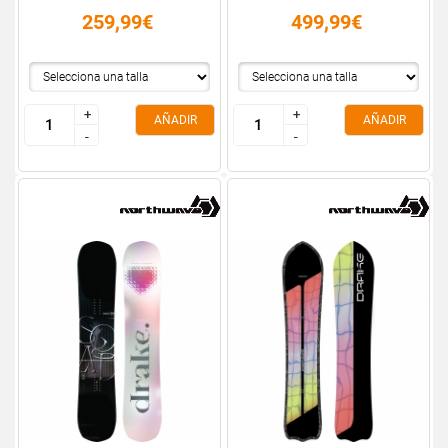
259,99€
499,99€
+
+
+
+
AÑADIR
AÑADIR
-
-
-
-