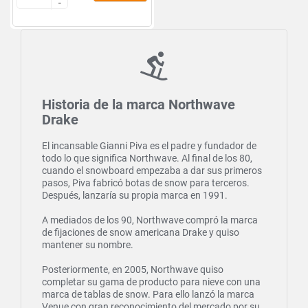
-
-
Historia de la marca Northwave
Drake
El incansable Gianni Piva es el padre y fundador de
todo lo que significa Northwave. Al final de los 80,
cuando el snowboard empezaba a dar sus primeros
pasos, Piva fabricó botas de snow para terceros.
Después, lanzaría su propia marca en 1991.
A mediados de los 90, Northwave compró la marca
de fijaciones de snow americana Drake y quiso
mantener su nombre.
Posteriormente, en 2005, Northwave quiso
completar su gama de producto para nieve con una
marca de tablas de snow. Para ello lanzó la marca
Venue con gran reconocimiento del mercado por su