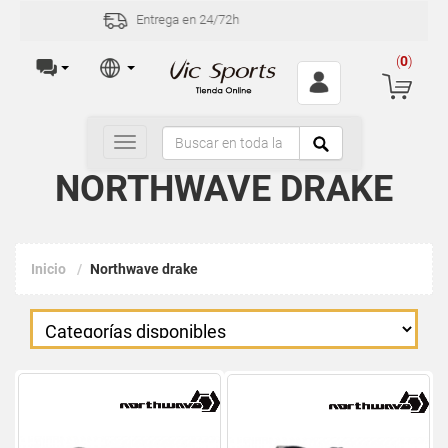
Incidencias y devoluciones en 30 días
(
0
)
Toggle
navigation
NORTHWAVE DRAKE
Inicio
Northwave drake