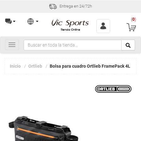
Entrega en 24/72h
(
0
)
Toggle
navigation
Inicio
Ortlieb
Bolsa para cuadro Ortlieb FramePack 4L