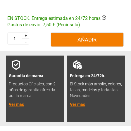
EN STOCK. Entrega estimada en 24/72 horas
Gastos de envío: 7,50 € (Península)
+
+
AÑADIR
-
-
Garantía de marca
Entrega en 24/72h.
Productos Oficiales, con 2
El Stock más amplio, colores,
años de garantía ofrecida
tallas, modelos y todas las
por la marca.
Novedades.
Ver más
Ver más