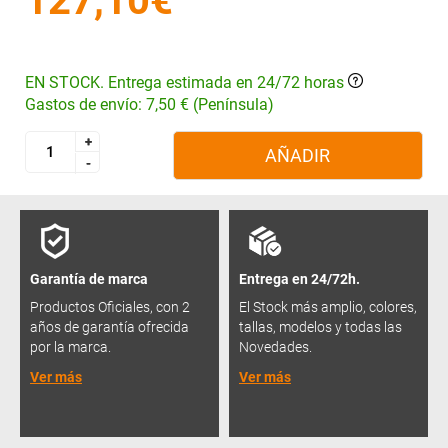
127,10€
EN STOCK. Entrega estimada en 24/72 horas
Gastos de envío: 7,50 € (Península)
+
+
AÑADIR
-
-
Garantía de marca
Entrega en 24/72h.
Productos Oficiales, con 2
El Stock más amplio, colores,
años de garantía ofrecida
tallas, modelos y todas las
por la marca.
Novedades.
Ver más
Ver más