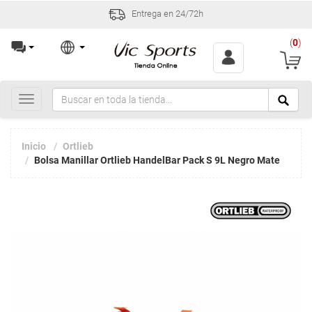
Entrega en 24/72h
(
0
)
Toggle
navigation
Inicio
Ortlieb
Bolsa Manillar Ortlieb HandelBar Pack S 9L Negro Mate