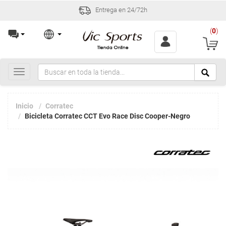
Entrega en 24/72h
(
0
)
Toggle
navigation
Inicio
Corratec
Bicicleta Corratec CCT Evo Race Disc Cooper-Negro