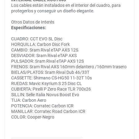
Los cables están instalados en el interior del cuadro, para
protegerlos y conseguir un diseño elegante.
Otros Datos de Interés
Especificaciones:
CUADRO: CCT EVO SL Disc
HORQUILLA: Carbon Disc Fork
CAMBIO: Sram Rival eTAP AXS 12S
DESVIADOR: Sram Rival eTAP AXS
PULSADOR: Sram Rival eTAP AXS 12S
FRENOS: Sram Rival AXS 160mm delantero /160mm trasero
BIELAS/PLATOS: Sram Rival Dub 46/33T
CASSETTE: Shimano CS-HG50 11-32T 10s
RUEDAS: Mavic Ksyrium S 25 Disc CL
CUBIERTA: Pirelli P Zero Race TLR 700x26
SILLIN: Selle Italia Novus Boost Evo
TIJA: Carbon Aero
POTENCIA: Corratec Carbon ICR
MANILLAR: Corratec Road Carbon ICR
COLOR: Cooper-Negro