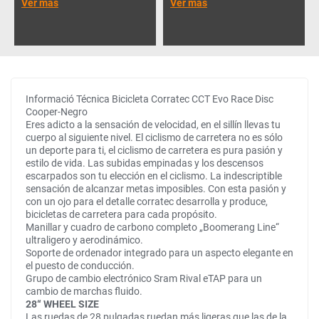
Ver más
Ver más
Informació Técnica Bicicleta Corratec CCT Evo Race Disc
Cooper-Negro
Eres adicto a la sensación de velocidad, en el sillín llevas tu
cuerpo al siguiente nivel. El ciclismo de carretera no es sólo
un deporte para ti, el ciclismo de carretera es pura pasión y
estilo de vida. Las subidas empinadas y los descensos
escarpados son tu elección en el ciclismo. La indescriptible
sensación de alcanzar metas imposibles. Con esta pasión y
con un ojo para el detalle corratec desarrolla y produce,
bicicletas de carretera para cada propósito.
Manillar y cuadro de carbono completo „Boomerang Line“
ultraligero y aerodinámico.
Soporte de ordenador integrado para un aspecto elegante en
el puesto de conducción.
Grupo de cambio electrónico Sram Rival eTAP para un
cambio de marchas fluido.
28“ WHEEL SIZE
Las ruedas de 28 pulgadas ruedan más ligeras que las de la