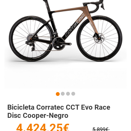
Bicicleta Corratec CCT Evo Race
Disc Cooper-Negro
4.424,25€
5.899€