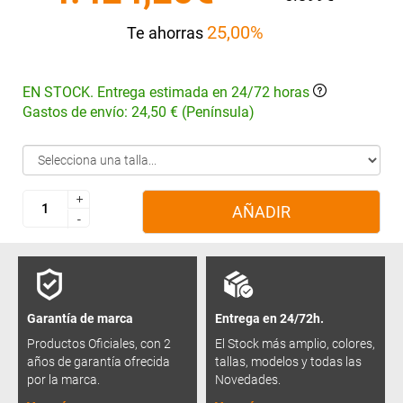
25,00%
Te ahorras
EN STOCK. Entrega estimada en 24/72 horas
Gastos de envío: 24,50 € (Península)
+
+
AÑADIR
-
-
Garantía de marca
Entrega en 24/72h.
Productos Oficiales, con 2
El Stock más amplio, colores,
años de garantía ofrecida
tallas, modelos y todas las
por la marca.
Novedades.