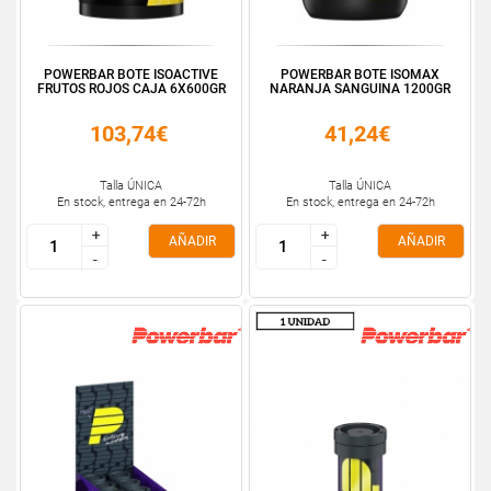
POWERBAR BOTE ISOACTIVE
POWERBAR BOTE ISOMAX
FRUTOS ROJOS CAJA 6X600GR
NARANJA SANGUINA 1200GR
103,74€
41,24€
Talla ÚNICA
Talla ÚNICA
En stock, entrega en 24-72h
En stock, entrega en 24-72h
+
+
+
+
AÑADIR
AÑADIR
-
-
-
-