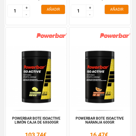
+
+
+
+
AÑADIR
AÑADIR
-
-
-
-
POWERBAR BOTE ISOACTIVE
POWERBAR BOTE ISOACTIVE
LIMÓN CAJA DE 6X600GR
NARANJA 600GR
103,74€
16,47€