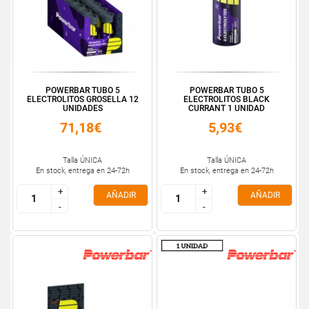
POWERBAR TUBO 5
POWERBAR TUBO 5
ELECTROLITOS GROSELLA 12
ELECTROLITOS BLACK
UNIDADES
CURRANT 1 UNIDAD
71,18€
5,93€
Talla ÚNICA
Talla ÚNICA
En stock, entrega en 24-72h
En stock, entrega en 24-72h
+
+
+
+
AÑADIR
AÑADIR
-
-
-
-