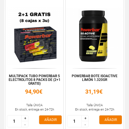
MULTIPACK TUBO POWERBAR 5
POWERBAR BOTE ISOACTIVE
ELECTROLITOS 8 PACKS DE (2+1
LIMÓN 1.320GR
GRATIS)
94,90€
31,19€
Talla ÚNICA
Talla ÚNICA
En stock, entrega en 24-72h
En stock, entrega en 24-72h
+
+
+
+
AÑADIR
AÑADIR
-
-
-
-