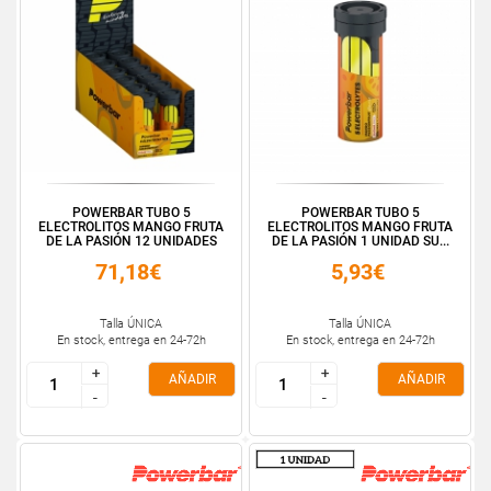
POWERBAR TUBO 5
POWERBAR TUBO 5
ELECTROLITOS MANGO FRUTA
ELECTROLITOS MANGO FRUTA
DE LA PASIÓN 12 UNIDADES
DE LA PASIÓN 1 UNIDAD SU...
71,18€
5,93€
Talla ÚNICA
Talla ÚNICA
En stock, entrega en 24-72h
En stock, entrega en 24-72h
+
+
+
+
AÑADIR
AÑADIR
-
-
-
-