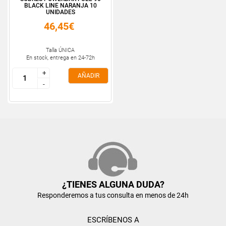
BLACK LINE NARANJA 10
UNIDADES
46,45€
Talla ÚNICA
En stock, entrega en 24-72h
+
+
AÑADIR
-
-
¿TIENES ALGUNA DUDA?
Responderemos a tus consulta en menos de 24h
ESCRÍBENOS A