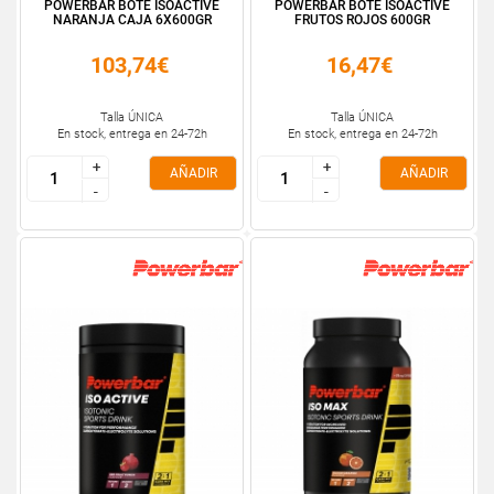
POWERBAR BOTE ISOACTIVE
POWERBAR BOTE ISOACTIVE
NARANJA CAJA 6X600GR
FRUTOS ROJOS 600GR
103,74€
16,47€
Talla ÚNICA
Talla ÚNICA
En stock, entrega en 24-72h
En stock, entrega en 24-72h
+
+
+
+
AÑADIR
AÑADIR
-
-
-
-