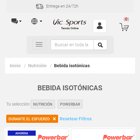
Incidencias y devoluciones en 30 días
(
0
)
Toggle
navigation
Inicio
Nutrición
Bebida isotónicas
BEBIDA ISOTÓNICAS
Tu selección
NUTRICIÓN
POWERBAR
Resetear Filtros
DURANTE EL ESFUERZO