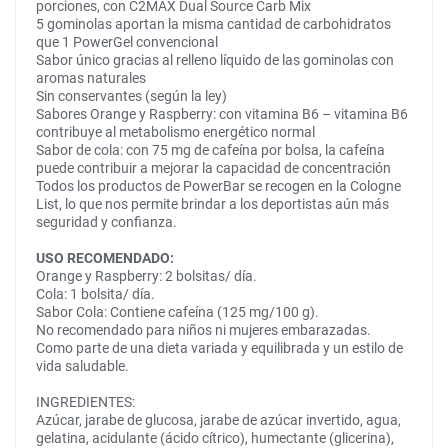
porciones, con C2MAX Dual Source Carb Mix
5 gominolas aportan la misma cantidad de carbohidratos
que 1 PowerGel convencional
Sabor único gracias al relleno líquido de las gominolas con
aromas naturales
Sin conservantes (según la ley)
Sabores Orange y Raspberry: con vitamina B6 – vitamina B6
contribuye al metabolismo energético normal
Sabor de cola: con 75 mg de cafeína por bolsa, la cafeína
puede contribuir a mejorar la capacidad de concentración
Todos los productos de PowerBar se recogen en la Cologne
List, lo que nos permite brindar a los deportistas aún más
seguridad y confianza.
USO RECOMENDADO:
Orange y Raspberry: 2 bolsitas/ día.
Cola: 1 bolsita/ día.
Sabor Cola: Contiene cafeína (125 mg/100 g).
No recomendado para niños ni mujeres embarazadas.
Como parte de una dieta variada y equilibrada y un estilo de
vida saludable.
INGREDIENTES:
Azúcar, jarabe de glucosa, jarabe de azúcar invertido, agua,
gelatina, acidulante (ácido cítrico), humectante (glicerina),