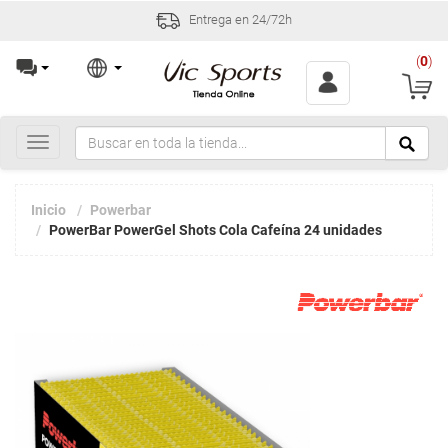
Entrega en 24/72h
(
0
)
Toggle
navigation
Inicio
Powerbar
PowerBar PowerGel Shots Cola Cafeína 24 unidades