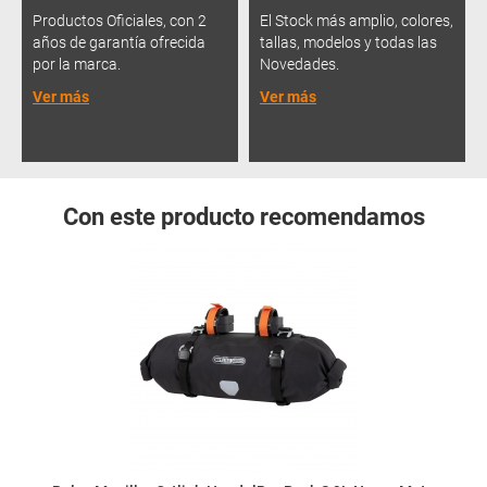
Productos Oficiales, con 2
El Stock más amplio, colores,
años de garantía ofrecida
tallas, modelos y todas las
por la marca.
Novedades.
Ver más
Ver más
Con este producto recomendamos