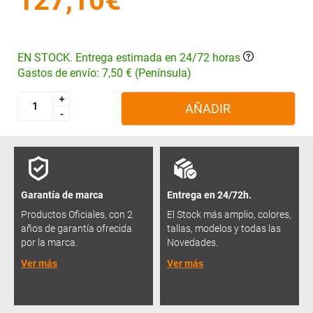
127,10€
EN STOCK. Entrega estimada en 24/72 horas
Gastos de envío: 7,50 € (Península)
+
+
AÑADIR
-
-
Garantía de marca
Entrega en 24/72h.
Productos Oficiales, con 2
El Stock más amplio, colores,
años de garantía ofrecida
tallas, modelos y todas las
por la marca.
Novedades.
Ver más
Ver más