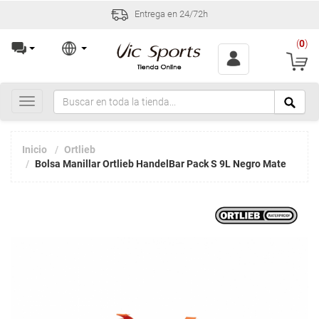
Entrega en 24/72h
(
0
)
Toggle
navigation
Inicio
Ortlieb
Bolsa Manillar Ortlieb HandelBar Pack S 9L Negro Mate