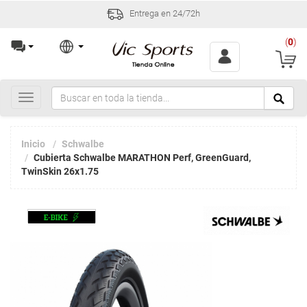
Entrega en 24/72h
(
0
)
Toggle
navigation
Inicio
Schwalbe
Cubierta Schwalbe MARATHON Perf, GreenGuard,
TwinSkin 26x1.75