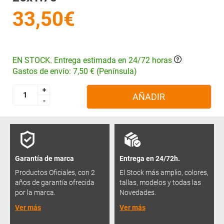
33,50€
EN STOCK. Entrega estimada en 24/72 horas
Gastos de envío: 7,50 € (Península)
+
+
AÑADIR
-
-
Garantía de marca
Entrega en 24/72h.
Productos Oficiales, con 2
El Stock más amplio, colores,
años de garantía ofrecida
tallas, modelos y todas las
por la marca.
Novedades.
Ver más
Ver más