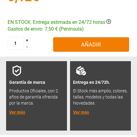
EN STOCK. Entrega estimada en 24/72 horas
Gastos de envío: 7,50 € (Península)
+
+
AÑADIR
-
-
Garantía de marca
Entrega en 24/72h.
Productos Oficiales, con 2
El Stock más amplio, colores,
años de garantía ofrecida
tallas, modelos y todas las
por la marca.
Novedades.
Ver más
Ver más