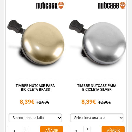
TIMBRE NUTCASE PARA
TIMBRE NUTCASE PARA
BICICLETA BRASS
BICICLETA SILVER
8,39€
8,39€
12,90€
12,90€
+
+
+
+
AÑADIR
AÑADIR