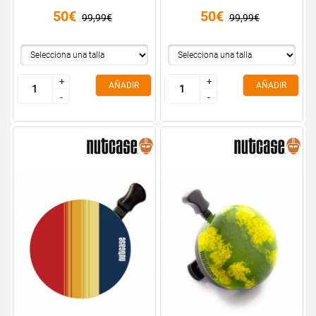
50€
50€
99,99€
99,99€
+
+
+
+
AÑADIR
AÑADIR
-
-
-
-