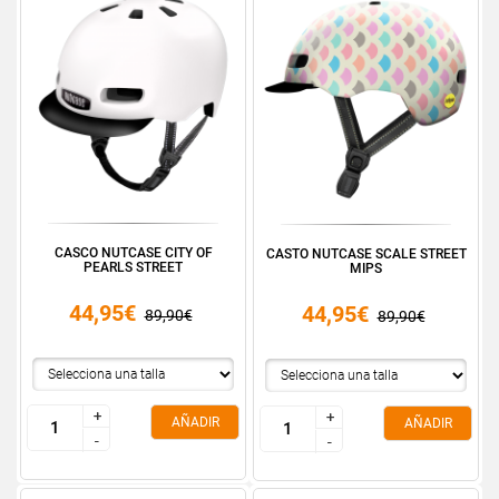
CASCO NUTCASE CITY OF
CASTO NUTCASE SCALE STREET
PEARLS STREET
MIPS
44,95€
44,95€
89,90€
89,90€
+
+
+
+
AÑADIR
AÑADIR
-
-
-
-