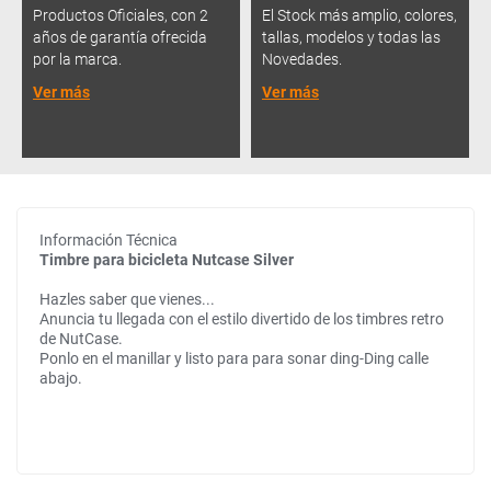
Productos Oficiales, con 2
El Stock más amplio, colores,
años de garantía ofrecida
tallas, modelos y todas las
por la marca.
Novedades.
Ver más
Ver más
Información Técnica
Timbre para bicicleta Nutcase Silver
Hazles saber que vienes...
Anuncia tu llegada con el estilo divertido de los timbres retro
de NutCase.
Ponlo en el manillar y listo para para sonar ding-Ding calle
abajo.