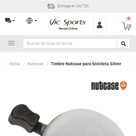
Entrega en 24/72h
(
0
)
Toggle
navigation
Inicio
Nutcase
Timbre Nutcase para bicicleta Silver