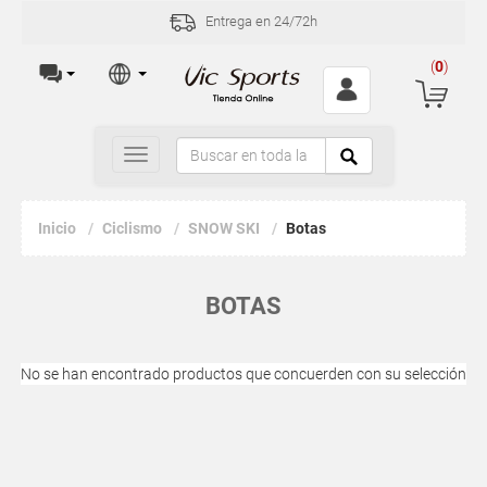
Entrega en 24/72h
(
0
)
Toggle
navigation
Inicio
Ciclismo
SNOW SKI
Botas
BOTAS
No se han encontrado productos que concuerden con su selección