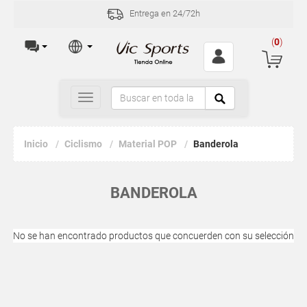
Entrega en 24/72h
(
0
)
Toggle
navigation
Inicio
Ciclismo
Material POP
Banderola
BANDEROLA
No se han encontrado productos que concuerden con su selección