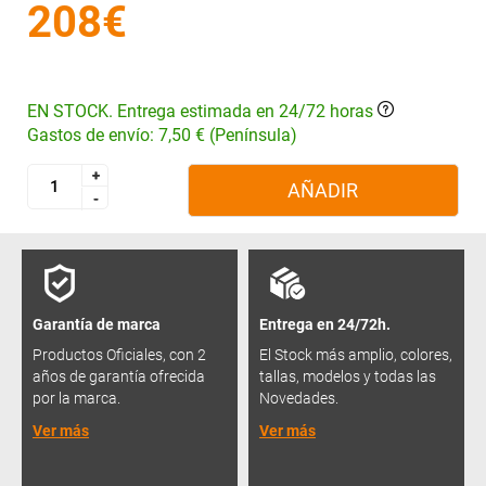
208€
EN STOCK. Entrega estimada en 24/72 horas
Gastos de envío: 7,50 € (Península)
+
+
AÑADIR
-
-
Garantía de marca
Entrega en 24/72h.
Productos Oficiales, con 2
El Stock más amplio, colores,
años de garantía ofrecida
tallas, modelos y todas las
por la marca.
Novedades.
Ver más
Ver más