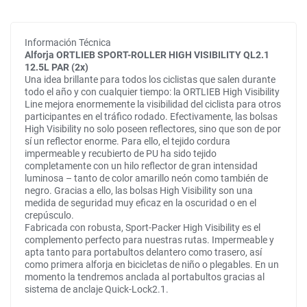
Información Técnica
Alforja ORTLIEB SPORT-ROLLER HIGH VISIBILITY QL2.1
12.5L PAR (2x)
Una idea brillante para todos los ciclistas que salen durante
todo el año y con cualquier tiempo: la ORTLIEB High Visibility
Line mejora enormemente la visibilidad del ciclista para otros
participantes en el tráfico rodado. Efectivamente, las bolsas
High Visibility no solo poseen reflectores, sino que son de por
sí un reflector enorme. Para ello, el tejido cordura
impermeable y recubierto de PU ha sido tejido
completamente con un hilo reflector de gran intensidad
luminosa – tanto de color amarillo neón como también de
negro. Gracias a ello, las bolsas High Visibility son una
medida de seguridad muy eficaz en la oscuridad o en el
crepúsculo.
Fabricada con robusta, Sport-Packer High Visibility es el
complemento perfecto para nuestras rutas. Impermeable y
apta tanto para portabultos delantero como trasero, así
como primera alforja en bicicletas de niño o plegables. En un
momento la tendremos anclada al portabultos gracias al
sistema de anclaje Quick-Lock2.1.