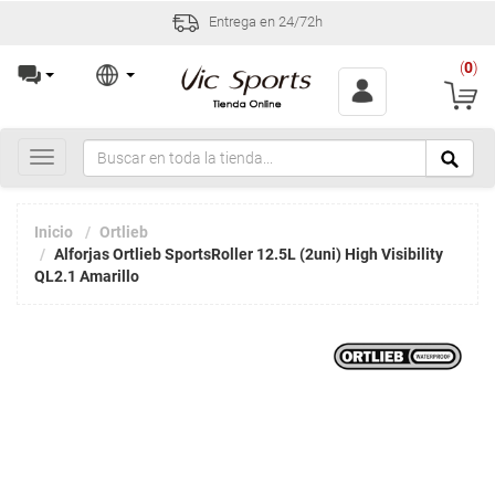
Entrega en 24/72h
(
0
)
Toggle
navigation
Inicio
Ortlieb
Alforjas Ortlieb SportsRoller 12.5L (2uni) High Visibility
QL2.1 Amarillo