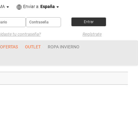
OMA
Enviar a:
España
idaste tu contraseña?
Regístrate
OFERTAS
OUTLET
ROPA INVIERNO