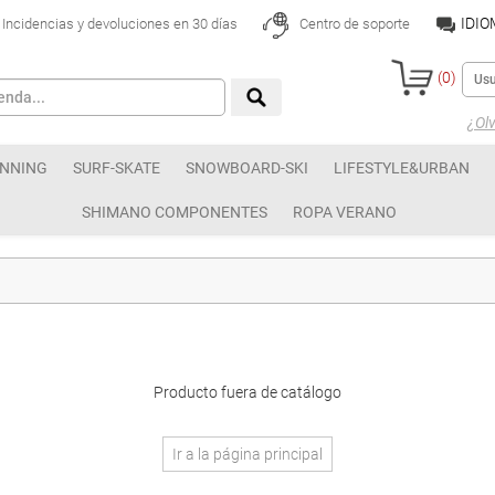
IDI
Incidencias y devoluciones en 30 días
Centro de soporte
(
0
)
¿Olv
NNING
SURF-SKATE
SNOWBOARD-SKI
LIFESTYLE&URBAN
SHIMANO COMPONENTES
ROPA VERANO
Producto fuera de catálogo
Ir a la página principal