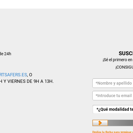
SUSC
de 24h
¡Sé el primero e
¡CONSIG
RTSAFERS.ES
, O
H Y VIERNES DE 9H A 13H.
Desliza la flecha para terminar 