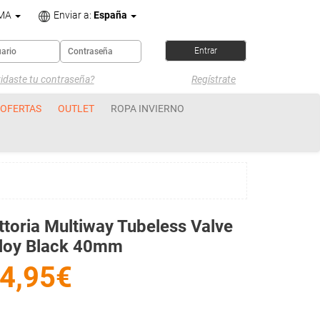
OMA
Enviar a:
España
idaste tu contraseña?
Regístrate
OFERTAS
OUTLET
ROPA INVIERNO
ttoria Multiway Tubeless Valve
lloy Black 40mm
4,95€