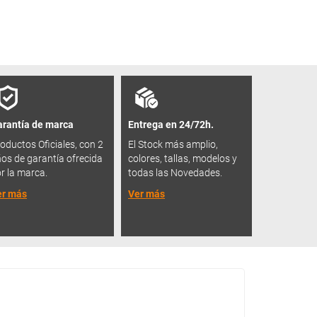
rantía de marca
Entrega en 24/72h.
oductos Oficiales, con 2
El Stock más amplio,
os de garantía ofrecida
colores, tallas, modelos y
r la marca.
todas las Novedades.
er más
Ver más