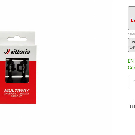
Es
Finan
FI
Ce
EN 
Gas
TE