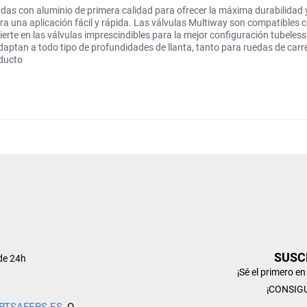
adas con aluminio de primera calidad para ofrecer la máxima durabilidad y
ra una aplicación fácil y rápida. Las válvulas Multiway son compatibles co
ierte en las válvulas imprescindibles para la mejor configuración tubeles
aptan a todo tipo de profundidades de llanta, tanto para ruedas de carre
oducto
SUSC
de 24h
¡Sé el primero e
¡CONSIG