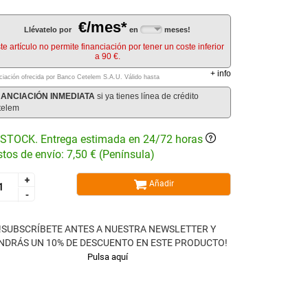
€/mes*
Llévatelo por
en
meses!
te artículo no permite financiación por tener un coste inferior
a 90 €.
+
info
ciación ofrecida por Banco Cetelem S.A.U.
Válido hasta
NANCIACIÓN INMEDIATA
si ya tienes línea de crédito
telem
STOCK. Entrega estimada en 24/72 horas
tos de envío: 7,50 € (Península)
+
+
Añadir
-
-
!SUBSCRÍBETE ANTES A NUESTRA NEWSLETTER Y
NDRÁS UN 10% DE DESCUENTO EN ESTE PRODUCTO!
Pulsa aquí