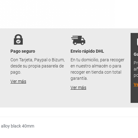
Pago seguro
Envío rápido DHL
Ga
u
Con Tarjeta, Paypal o Bizum,
En tu domicilio, para recoger
Pr
desde su propia pasarela de
en nuestro almacén o para
añ
pago.
recoger en tienda con total
po
garantía.
Ver más
V
Ver más
e alloy black 40mm