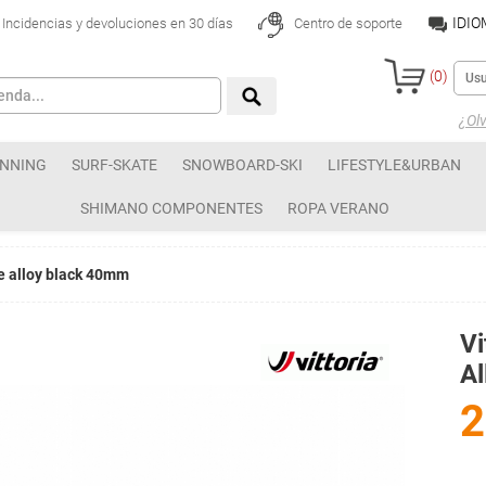
IDI
Incidencias y devoluciones en 30 días
Centro de soporte
(
0
)
¿Olv
NNING
SURF-SKATE
SNOWBOARD-SKI
LIFESTYLE&URBAN
SHIMANO COMPONENTES
ROPA VERANO
ve alloy black 40mm
Vi
A
2