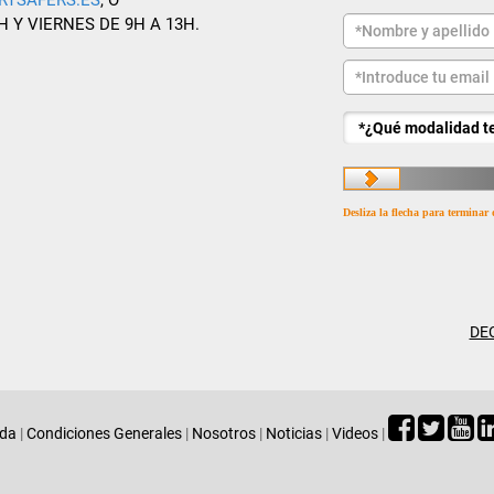
RTSAFERS.ES
, O
H Y VIERNES DE 9H A 13H.
Desliza la flecha para terminar 
DE
ada
|
Condiciones Generales
|
Nosotros
|
Noticias
|
Videos
|