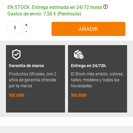
EN STOCK. Entrega estimada en 24/72 horas
Gastos de envío: 7,50 € (Península)
+
+
AÑADIR
-
-
Garantía de marca
Entrega en 24/72h.
Productos Oficiales, con 2
El Stock más amplio, colores,
años de garantía ofrecida
tallas, modelos y todas las
por la marca.
Novedades.
Ver más
Ver más