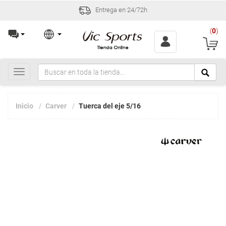
Entrega en 24/72h
(
0
)
Toggle
navigation
Inicio
Carver
Tuerca del eje 5/16