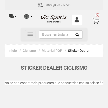
Entrega en 24/72h
(
0
)
Toggle
navigation
Inicio
Ciclismo
Material POP
Sticker Dealer
STICKER DEALER CICLISMO
No se han encontrado productos que concuerden con su selección