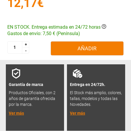
12,17€
EN STOCK. Entrega estimada en 24/72 horas
Gastos de envío: 7,50 € (Península)
+
+
AÑADIR
-
-
Garantía de marca
Entrega en 24/72h.
Productos Oficiales, con 2
El Stock más amplio, colores,
años de garantía ofrecida
tallas, modelos y todas las
por la marca.
Novedades.
Ver más
Ver más