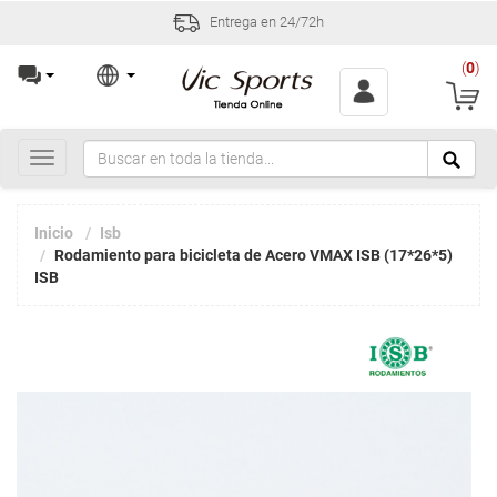
Entrega en 24/72h
(
0
)
Toggle
navigation
Inicio
Isb
Rodamiento para bicicleta de Acero VMAX ISB (17*26*5)
ISB