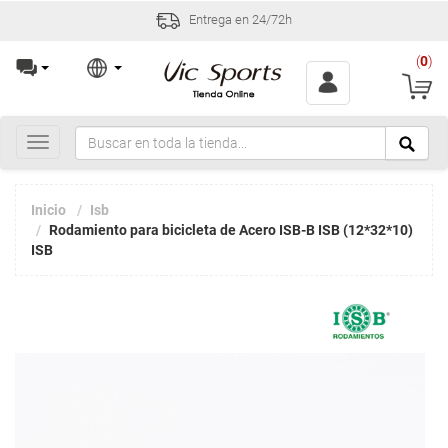
Entrega en 24/72h
(
0
)
Toggle
navigation
Inicio
Isb
Rodamiento para bicicleta de Acero ISB-B ISB (12*32*10)
ISB