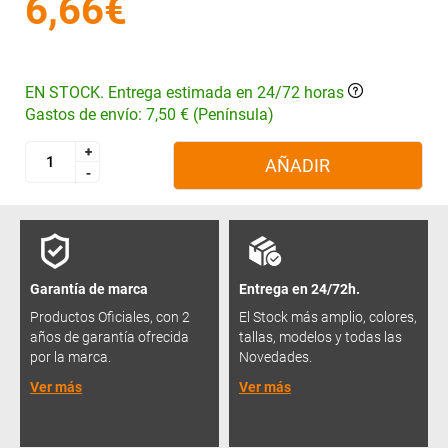
6,66€
EN STOCK. Entrega estimada en 24/72 horas
Gastos de envío: 7,50 € (Península)
+
+
AÑADIR
-
-
Garantía de marca
Entrega en 24/72h.
Productos Oficiales, con 2
El Stock más amplio, colores,
años de garantía ofrecida
tallas, modelos y todas las
por la marca.
Novedades.
Ver más
Ver más