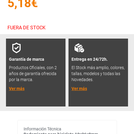
5,18€
FUERA DE STOCK
Garantía de marca
Entrega en 24/72h.
Productos Oficiales, con 2
El Stock más amplio, colores,
años de garantía ofrecida
tallas, modelos y todas las
por la marca.
Novedades.
Ver más
Ver más
Información Técnica