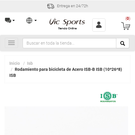
Entrega en 24/72h
(
0
)
Toggle
navigation
Inicio
Isb
Rodamiento para bicicleta de Acero ISB-B ISB (10*26*8)
ISB