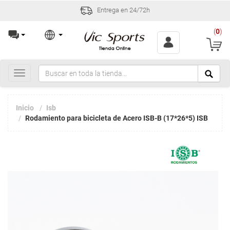
Entrega en 24/72h
(
0
)
Toggle
navigation
Inicio
Isb
Rodamiento para bicicleta de Acero ISB-B (17*26*5) ISB