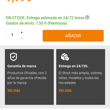
EN STOCK. Entrega estimada en 24/72 horas
Gastos de envío: 7,50 € (Península)
+
+
AÑADIR
-
-
Garantía de marca
Entrega en 24/72h.
Productos Oficiales, con 2
El Stock más amplio, colores,
años de garantía ofrecida
tallas, modelos y todas las
por la marca.
Novedades.
Ver más
Ver más