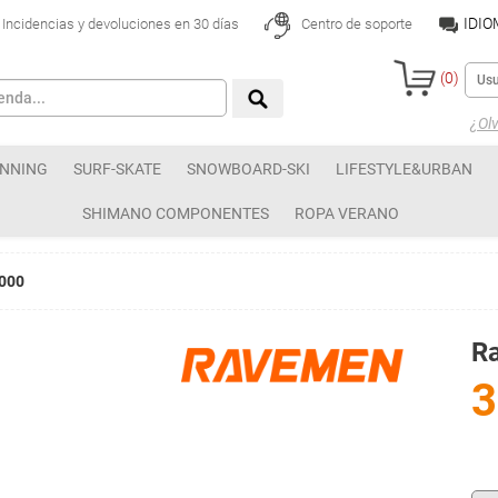
IDI
Incidencias y devoluciones en 30 días
Centro de soporte
(
0
)
¿Olv
NNING
SURF-SKATE
SNOWBOARD-SKI
LIFESTYLE&URBAN
SHIMANO COMPONENTES
ROPA VERANO
6000
R
3