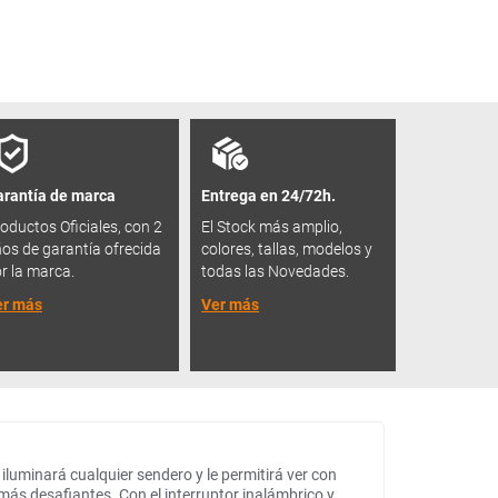
rantía de marca
Entrega en 24/72h.
oductos Oficiales, con 2
El Stock más amplio,
os de garantía ofrecida
colores, tallas, modelos y
r la marca.
todas las Novedades.
er más
Ver más
iluminará cualquier sendero y le permitirá ver con
más desafiantes. Con el interruptor inalámbrico y