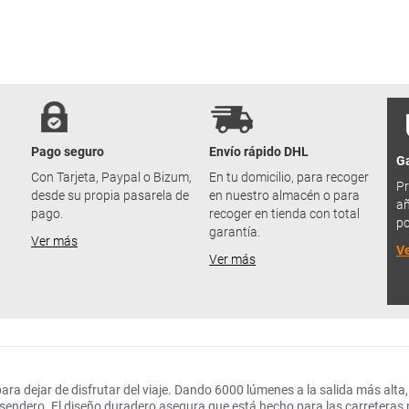
Pago seguro
Envío rápido DHL
Ga
u
Con Tarjeta, Paypal o Bizum,
En tu domicilio, para recoger
Pr
desde su propia pasarela de
en nuestro almacén o para
añ
pago.
recoger en tienda con total
po
garantía.
Ver más
V
Ver más
a dejar de disfrutar del viaje. Dando 6000 lúmenes a la salida más alta, 
 sendero. El diseño duradero asegura que está hecho para las carreteras 