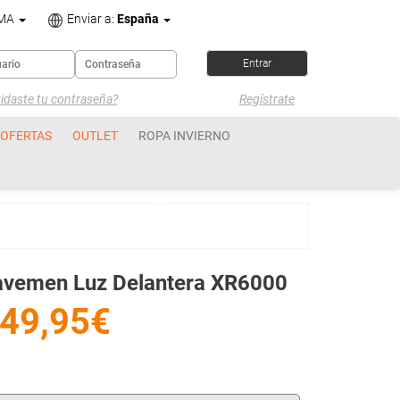
OMA
Enviar a:
España
idaste tu contraseña?
Regístrate
OFERTAS
OUTLET
ROPA INVIERNO
avemen Luz Delantera XR6000
49,95€