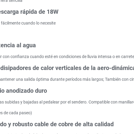
nera sencilla
escarga rápida de 18W
s fácilmente cuando lo necesite
tencia al agua
ir con confianza cuando esté en condiciones de lluvia intensa o en carre
 disipadores de calor verticales de la aero-dinámic
antener una salida óptima durante períodos más largos; También con cir
nio anodizado duro
 las subidas y bajadas al pedalear por el sendero. Compatible con manill
tes de cada paseo)
o y robusto cable de cobre de alta calidad