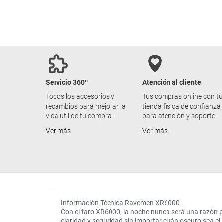
Servicio 360º
Atención al cliente
Todos los accesorios y
Tus compras online con t
recambios para mejorar la
tienda física de confianza
vida util de tu compra.
para atención y soporte.
Ver más
Ver más
Información Técnica Ravemen XR6000
Con el faro XR6000, la noche nunca será una razón par
claridad y seguridad sin importar cuán oscuro sea el