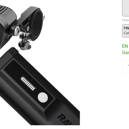
Finan
FI
Ce
EN 
Gas