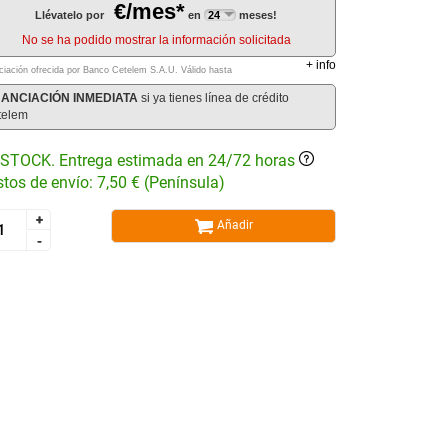
€/mes*
Llévatelo por
en
meses!
No se ha podido mostrar la información solicitada
+
info
ciación ofrecida por Banco Cetelem S.A.U.
Válido hasta
NANCIACIÓN INMEDIATA
si ya tienes línea de crédito
telem
STOCK. Entrega estimada en 24/72 horas
tos de envío: 7,50 € (Península)
+
+
Añadir
-
-