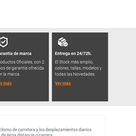
rantía de marca
Entrega en 24/72h.
oductos Oficiales, con 2
El Stock más amplio,
os de garantía ofrecida
colores, tallas, modelos y
r la marca.
todas las Novedades.
er más
Ver más
iclismo de carretera y los desplazamientos diarios.
 de larga distancia o carrera.