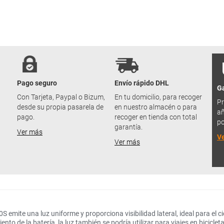
Pago seguro
Envío rápido DHL
Ga
u
Con Tarjeta, Paypal o Bizum,
En tu domicilio, para recoger
Pr
desde su propia pasarela de
en nuestro almacén o para
añ
pago.
recoger en tienda con total
po
garantía.
Ver más
V
Ver más
S emite una luz uniforme y proporciona visibilidad lateral, ideal para el c
to de la batería, la luz también se podría utilizar para viajes en bicicleta