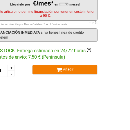
€/mes*
Llévatelo por
en
meses!
te artículo no permite financiación por tener un coste inferior
a 90 €.
+
info
ciación ofrecida por Banco Cetelem S.A.U.
Válido hasta
NANCIACIÓN INMEDIATA
si ya tienes línea de crédito
telem
STOCK. Entrega estimada en 24/72 horas
tos de envío: 7,50 € (Península)
+
+
Añadir
-
-