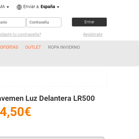
OMA
Enviar a:
España
idaste tu contraseña?
Regístrate
OFERTAS
OUTLET
ROPA INVIERNO
avemen Luz Delantera LR500
4,50€