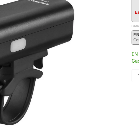
Es
Finan
FI
Ce
EN 
Gas