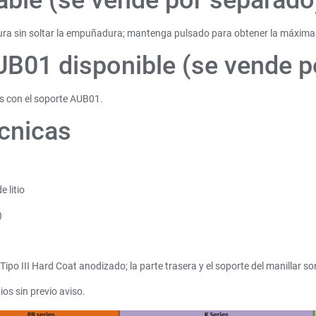
ble (se vende por separado
egura sin soltar la empuñadura; mantenga pulsado para obtener la máxima
UB01 disponible (se vende p
és con el soporte AUB01.
cnicas
 litio
)
 Tipo III Hard Coat anodizado; la parte trasera y el soporte del manillar so
ios sin previo aviso.