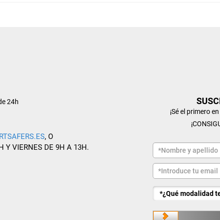
SUSC
de 24h
¡Sé el primero e
¡CONSIG
RTSAFERS.ES
, O
H Y VIERNES DE 9H A 13H.