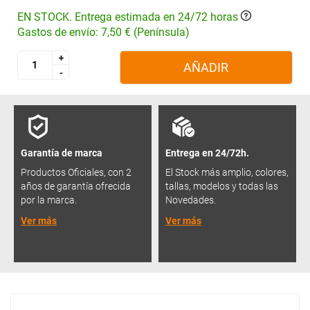
EN STOCK. Entrega estimada en 24/72 horas
Gastos de envío: 7,50 € (Península)
+
+
AÑADIR
-
-
Garantía de marca
Entrega en 24/72h.
Productos Oficiales, con 2
El Stock más amplio, colores,
años de garantía ofrecida
tallas, modelos y todas las
por la marca.
Novedades.
Ver más
Ver más