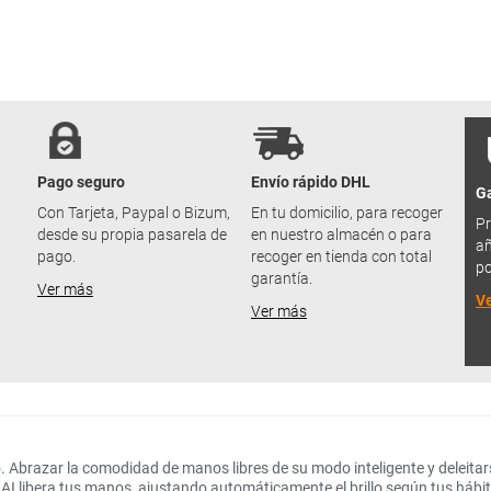
Pago seguro
Envío rápido DHL
Ga
u
Con Tarjeta, Paypal o Bizum,
En tu domicilio, para recoger
Pr
desde su propia pasarela de
en nuestro almacén o para
añ
pago.
recoger en tienda con total
po
garantía.
Ver más
V
Ver más
o. Abrazar la comodidad de manos libres de su modo inteligente y deleita
 libera tus manos, ajustando automáticamente el brillo según tus hábit