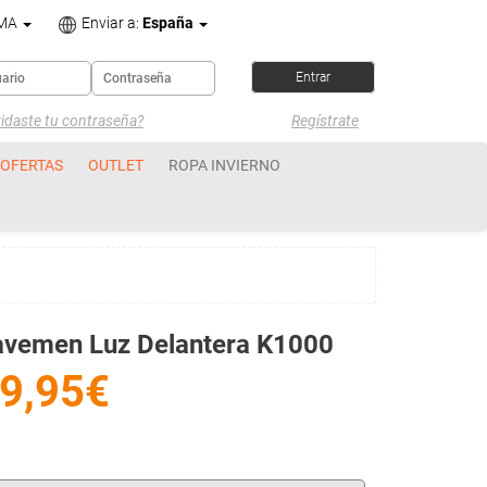
OMA
Enviar a:
España
idaste tu contraseña?
Regístrate
OFERTAS
OUTLET
ROPA INVIERNO
avemen Luz Delantera K1000
9,95€