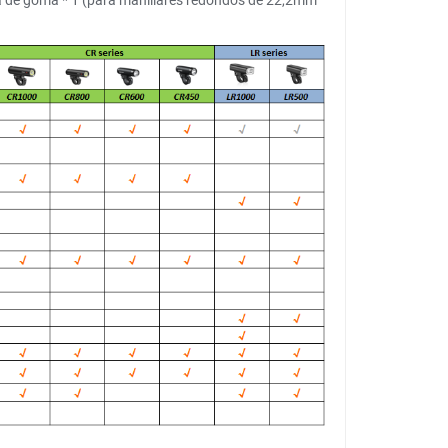
rrea de goma * 1 (para manillares redondos de 22,2mm