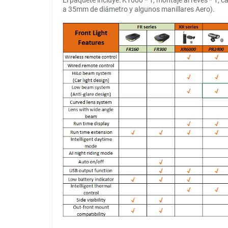
El paquete incluye: K1000 * 1, montaje al revés * 1,
a 35mm de diámetro y algunos manillares Aero).