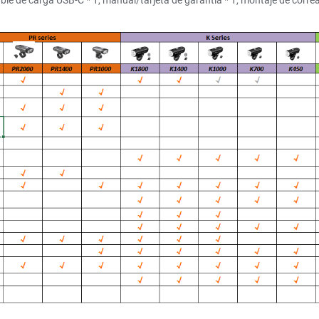
 cable de carga USB-C * 1, manual/tarjeta de garantía * 1, montaje de co