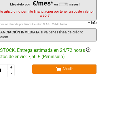
€/mes*
Llévatelo por
en
meses!
te artículo no permite financiación por tener un coste inferior
a 90 €.
+
info
ciación ofrecida por Banco Cetelem S.A.U.
Válido hasta
NANCIACIÓN INMEDIATA
si ya tienes línea de crédito
telem
STOCK. Entrega estimada en 24/72 horas
tos de envío: 7,50 € (Península)
+
+
Añadir
-
-