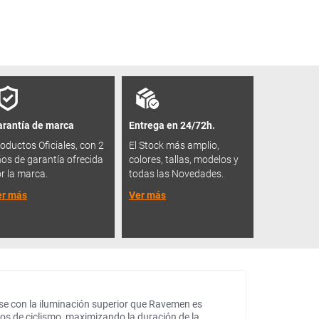
rantía de marca
Entrega en 24/72h.
oductos Oficiales, con 2
El Stock más amplio,
os de garantía ofrecida
colores, tallas, modelos y
r la marca.
todas las Novedades.
er más
Ver más
rse con la iluminación superior que Ravemen es
os de ciclismo, maximizando la duración de la