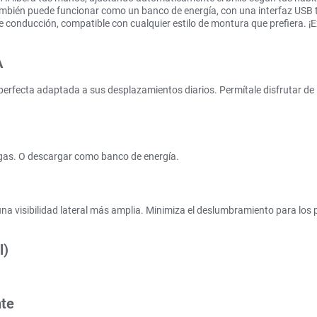
mbién puede funcionar como un banco de energía, con una interfaz USB ti
e conducción, compatible con cualquier estilo de montura que prefiera. ¡E
A
erfecta adaptada a sus desplazamientos diarios. Permítale disfrutar de 
rgas. O descargar como banco de energía.
na visibilidad lateral más amplia. Minimiza el deslumbramiento para los p
l)
nte