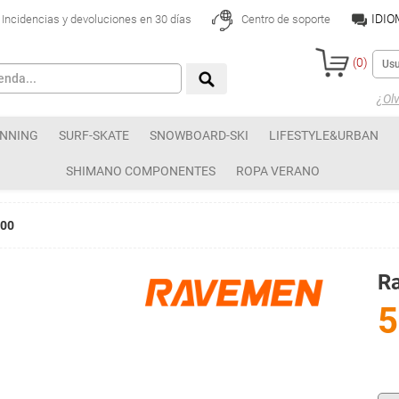
IDI
Incidencias y devoluciones en 30 días
Centro de soporte
(
0
)
¿Olv
NNING
SURF-SKATE
SNOWBOARD-SKI
LIFESTYLE&URBAN
SHIMANO COMPONENTES
ROPA VERANO
000
R
5