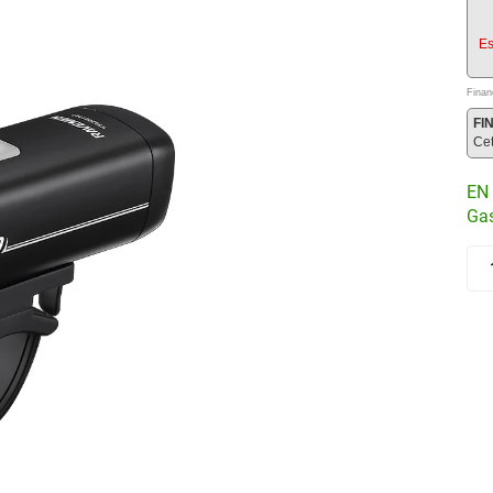
Es
Finan
FI
Ce
EN 
Gas