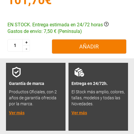
101,70€
EN STOCK. Entrega estimada en 24/72 horas
Gastos de envío: 7,50 € (Península)
+
+
AÑADIR
-
-
Garantía de marca
Entrega en 24/72h.
Productos Oficiales, con 2
El Stock más amplio, colores,
años de garantía ofrecida
tallas, modelos y todas las
por la marca.
Novedades.
Ver más
Ver más