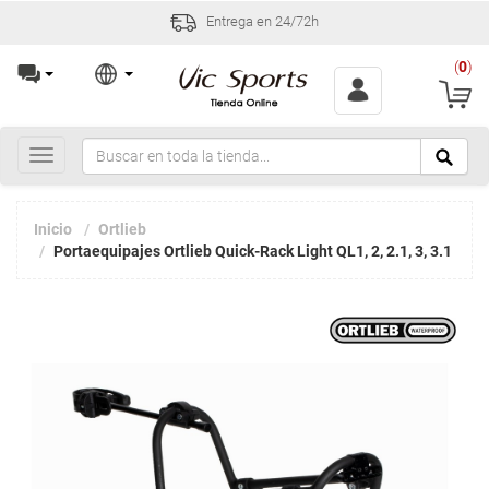
Entrega en 24/72h
(
0
)
Toggle
navigation
Inicio
Ortlieb
Portaequipajes Ortlieb Quick-Rack Light QL1, 2, 2.1, 3, 3.1