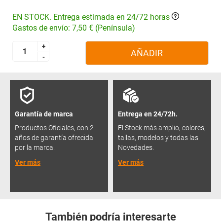
EN STOCK. Entrega estimada en 24/72 horas
Gastos de envío: 7,50 € (Península)
+
+
AÑADIR
-
-
Garantía de marca
Entrega en 24/72h.
Productos Oficiales, con 2
El Stock más amplio, colores,
años de garantía ofrecida
tallas, modelos y todas las
por la marca.
Novedades.
Ver más
Ver más
También podría interesarte