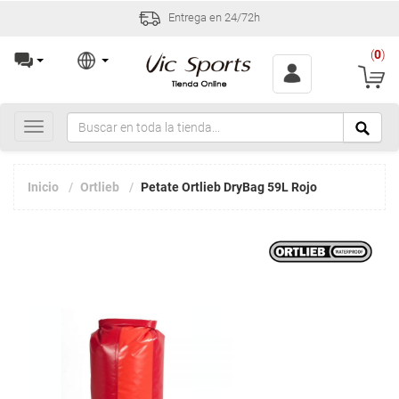
Entrega en 24/72h
(
0
)
Toggle
navigation
Inicio
Ortlieb
Petate Ortlieb DryBag 59L Rojo