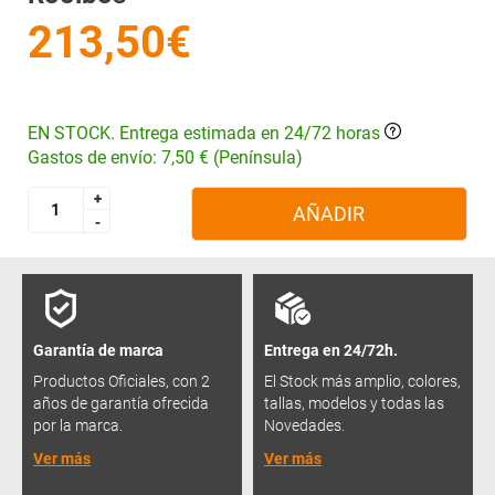
213,50€
EN STOCK. Entrega estimada en 24/72 horas
Gastos de envío: 7,50 € (Península)
+
+
AÑADIR
-
-
Garantía de marca
Entrega en 24/72h.
Productos Oficiales, con 2
El Stock más amplio, colores,
años de garantía ofrecida
tallas, modelos y todas las
por la marca.
Novedades.
Ver más
Ver más