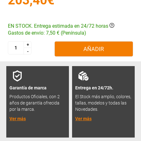
203,40€
EN STOCK. Entrega estimada en 24/72 horas
Gastos de envío: 7,50 € (Península)
+
+
AÑADIR
-
-
Garantía de marca
Entrega en 24/72h.
Productos Oficiales, con 2
El Stock más amplio, colores,
años de garantía ofrecida
tallas, modelos y todas las
por la marca.
Novedades.
Ver más
Ver más