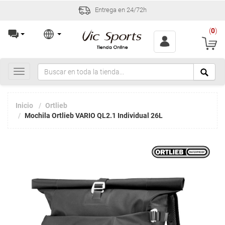
Entrega en 24/72h
(
0
)
Toggle
navigation
Inicio
Ortlieb
Mochila Ortlieb VARIO QL2.1 Individual 26L