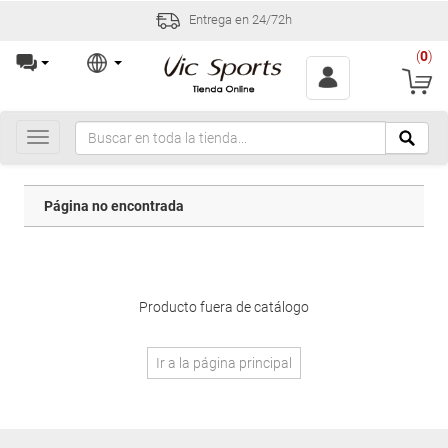
Entrega en 24/72h
(
0
)
Toggle
navigation
Página no encontrada
Producto fuera de catálogo
Ir a la página principal