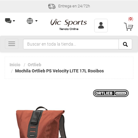
Entrega en 24/72h
(
0
)
Toggle
navigation
Inicio
Ortlieb
Mochila Ortlieb PS Velocity LITE 17L Rooibos