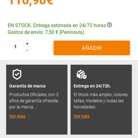
116,90€
EN STOCK. Entrega estimada en 24/72 horas
Gastos de envío: 7,50 € (Península)
+
+
AÑADIR
-
-
Garantía de marca
Entrega en 24/72h.
Productos Oficiales, con 2
El Stock más amplio, colores,
años de garantía ofrecida
tallas, modelos y todas las
por la marca.
Novedades.
Ver más
Ver más