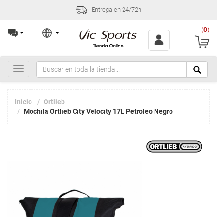
Entrega en 24/72h
(
0
)
Toggle
navigation
Inicio
Ortlieb
Mochila Ortlieb City Velocity 17L Petróleo Negro