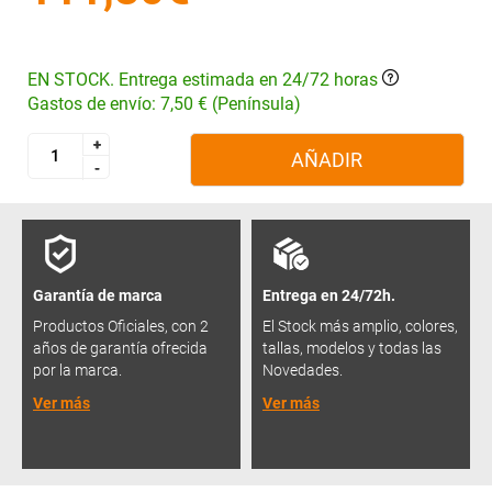
EN STOCK. Entrega estimada en 24/72 horas
Gastos de envío: 7,50 € (Península)
+
+
AÑADIR
-
-
Garantía de marca
Entrega en 24/72h.
Productos Oficiales, con 2
El Stock más amplio, colores,
años de garantía ofrecida
tallas, modelos y todas las
por la marca.
Novedades.
Ver más
Ver más