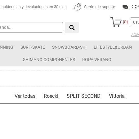
IDI
Incidencias y devoluciones en 30 días
Centro de soporte
(
0
)
¿Olv
NNING
SURF-SKATE
SNOWBOARD-SKI
LIFESTYLE&URBAN
SHIMANO COMPONENTES
ROPA VERANO
Ver todas
Roeckl
SPLIT SECOND
Vittoria