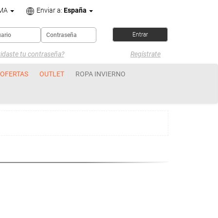
OMA
Enviar a:
España
idaste tu contraseña?
Regístrate
OFERTAS
OUTLET
ROPA INVIERNO