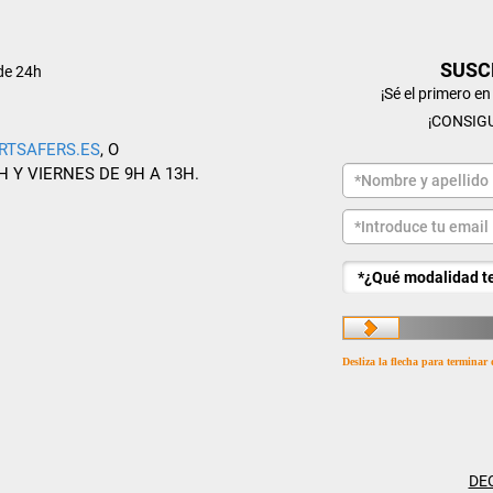
SUSC
de 24h
¡Sé el primero e
¡CONSIG
RTSAFERS.ES
, O
H Y VIERNES DE 9H A 13H.
Desliza la flecha para terminar 
DE