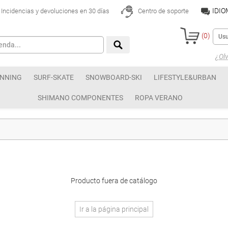
IDI
Incidencias y devoluciones en 30 días
Centro de soporte
(
0
)
¿Olv
NNING
SURF-SKATE
SNOWBOARD-SKI
LIFESTYLE&URBAN
SHIMANO COMPONENTES
ROPA VERANO
Producto fuera de catálogo
Ir a la página principal