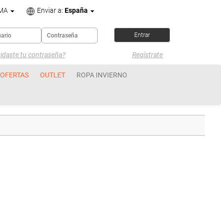
OMA
Enviar a:
España
idaste tu contraseña?
Regístrate
OFERTAS
OUTLET
ROPA INVIERNO