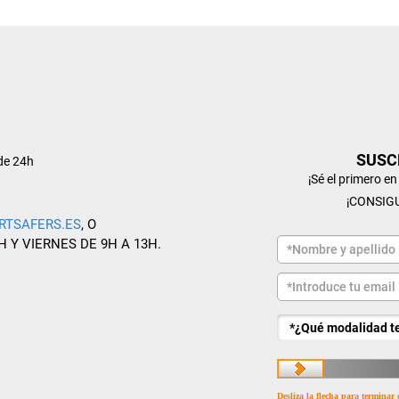
SUSC
de 24h
¡Sé el primero e
¡CONSIG
RTSAFERS.ES
, O
H Y VIERNES DE 9H A 13H.
Desliza la flecha para terminar 