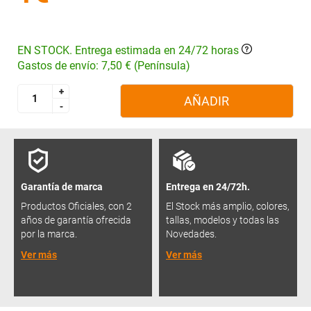
EN STOCK. Entrega estimada en 24/72 horas
Gastos de envío: 7,50 € (Península)
+
+
AÑADIR
-
-
Garantía de marca
Entrega en 24/72h.
Productos Oficiales, con 2
El Stock más amplio, colores,
años de garantía ofrecida
tallas, modelos y todas las
por la marca.
Novedades.
Ver más
Ver más