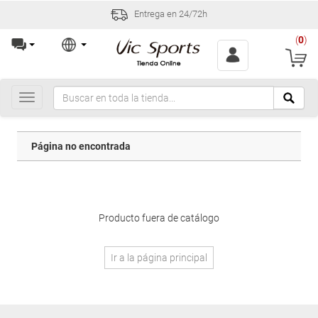
Entrega en 24/72h
(
0
)
Toggle
navigation
Página no encontrada
Producto fuera de catálogo
Ir a la página principal